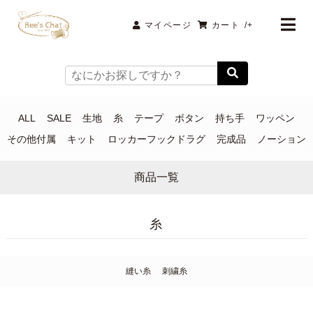
マイページ
カート
/+
ALL
SALE
生地
糸
テープ
ボタン
持ち手
ワッペン
その他付属
キット
ロッカーフックドラグ
完成品
ノーション
商品一覧
糸
縫い糸
刺繍糸